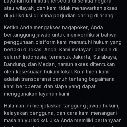
Layanan kami tidak tersedia di semua negara
atau wilayah, dan kami tidak menawarkan akses
di yurisdiksi di mana perjudian daring dilarang.
Ketika Anda mengakses nagapoker, Anda
bertanggung jawab untuk memverifikasi bahwa
penggunaan platform kami mematuhi hukum yang
berlaku di lokasi Anda. Kami melayani pemain di
seluruh Indonesia, termasuk Jakarta, Surabaya,
Bandung, dan Medan, namun akses ditentukan
oleh kesesuaian hukum lokal. Komitmen kami
adalah transparansi penuh tentang bagaimana
kami beroperasi dan siapa yang dapat
menggunakan layanan kami.
Halaman ini menjelaskan tanggung jawab hukum,
kelayakan pengguna, dan cara kami menangani
masalah yurisdiksi. Jika Anda memiliki pertanyaan