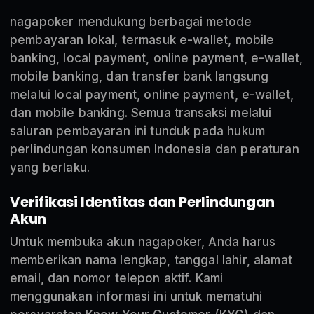
nagapoker mendukung berbagai metode
pembayaran lokal, termasuk e-wallet, mobile
banking, local payment, online payment, e-wallet,
mobile banking, dan transfer bank langsung
melalui local payment, online payment, e-wallet,
dan mobile banking. Semua transaksi melalui
saluran pembayaran ini tunduk pada hukum
perlindungan konsumen Indonesia dan peraturan
yang berlaku.
Verifikasi Identitas dan Perlindungan
Akun
Untuk membuka akun nagapoker, Anda harus
memberikan nama lengkap, tanggal lahir, alamat
email, dan nomor telepon aktif. Kami
menggunakan informasi ini untuk mematuhi