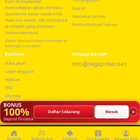
Tentang kami
Kami di nagapoker
menyediakan akses berbasis
Syarat
layanan ke pasar sepak bola,
Kebijakan privasi
meja live dealer, dan slot hanya
Pemberitahuan hukum
di wilayah yang diizinkan
hukum setempat.
Akses dibatasi hukum setempat di
beberapa yurisdiksi.
Bantuan
Saluran kontak
Buka akun
info@nagapoker.bet
Login anggota
Aplikasi
FAQ
Sitemap
BONUS
100%
×
Daftar Sekarang
Masuk
2026 © nagapoker | Semua Hak Dilindungi
Deposit Pertama
Layanan tersedia jika hukum setempat mengizinkan
Beranda
Android App
Playtech
Live Roulette
Ganesha Gold