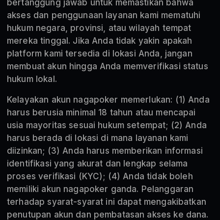
bertanggung jawab untuk memastikan bahwa
akses dan penggunaan layanan kami mematuhi
hukum negara, provinsi, atau wilayah tempat
mereka tinggal. Jika Anda tidak yakin apakah
platform kami tersedia di lokasi Anda, jangan
membuat akun hingga Anda memverifikasi status
hukum lokal.
Kelayakan akun nagapoker memerlukan: (1) Anda
harus berusia minimal 18 tahun atau mencapai
usia mayoritas sesuai hukum setempat; (2) Anda
harus berada di lokasi di mana layanan kami
diizinkan; (3) Anda harus memberikan informasi
identifikasi yang akurat dan lengkap selama
proses verifikasi (KYC); (4) Anda tidak boleh
memiliki akun nagapoker ganda. Pelanggaran
terhadap syarat-syarat ini dapat mengakibatkan
penutupan akun dan pembatasan akses ke dana.