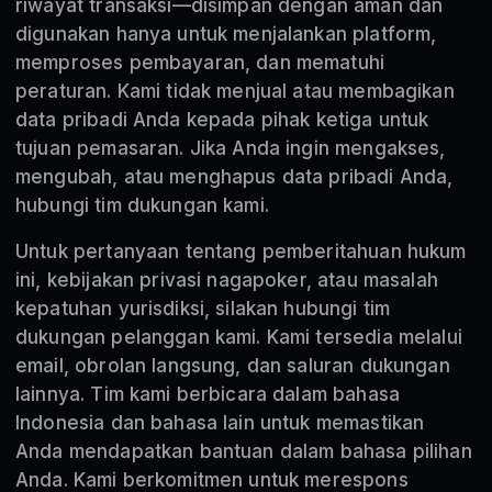
riwayat transaksi—disimpan dengan aman dan
digunakan hanya untuk menjalankan platform,
memproses pembayaran, dan mematuhi
peraturan. Kami tidak menjual atau membagikan
data pribadi Anda kepada pihak ketiga untuk
tujuan pemasaran. Jika Anda ingin mengakses,
mengubah, atau menghapus data pribadi Anda,
hubungi tim dukungan kami.
Untuk pertanyaan tentang pemberitahuan hukum
ini, kebijakan privasi nagapoker, atau masalah
kepatuhan yurisdiksi, silakan hubungi tim
dukungan pelanggan kami. Kami tersedia melalui
email, obrolan langsung, dan saluran dukungan
lainnya. Tim kami berbicara dalam bahasa
Indonesia dan bahasa lain untuk memastikan
Anda mendapatkan bantuan dalam bahasa pilihan
Anda. Kami berkomitmen untuk merespons