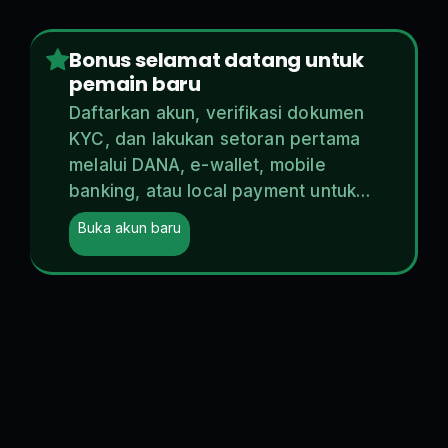
Bonus selamat datang untuk
pemain baru
Daftarkan akun, verifikasi dokumen
KYC, dan lakukan setoran pertama
melalui DANA, e-wallet, mobile
banking, atau local payment untuk…
Buka akun baru