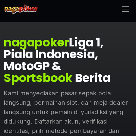
nagapoker
nagapoker
Liga 1,
Piala Indonesia,
MotoGP &
Sportsbook
Berita
Kami menyediakan pasar sepak bola
langsung, permainan slot, dan meja dealer
langsung untuk pemain di yurisdiksi yang
didukung. Daftarkan akun, verifikasi
identitas, pilih metode pembayaran dari