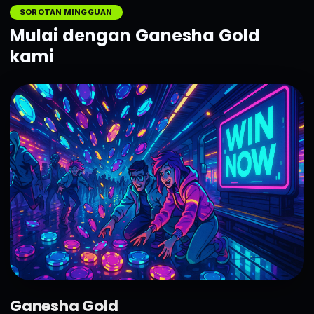
SOROTAN MINGGUAN
Mulai dengan Ganesha Gold
kami
Ganesha Gold