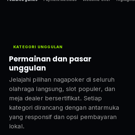
KATEGORI UNGGULAN
Permainan dan pasar
unggulan
Jelajahi pilihan nagapoker di seluruh
olahraga langsung, slot populer, dan
meja dealer bersertifikat. Setiap
kategori dirancang dengan antarmuka
yang responsif dan opsi pembayaran
lokal.