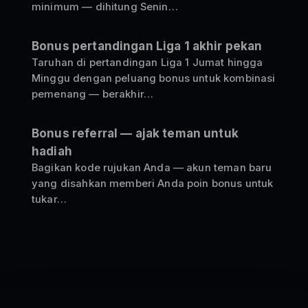
minimum — dihitung Senin…
Bonus pertandingan Liga 1 akhir pekan
Taruhan di pertandingan Liga 1 Jumat hingga
Minggu dengan peluang bonus untuk kombinasi
pemenang — berakhir…
Bonus referral — ajak teman untuk
hadiah
Bagikan kode rujukan Anda — akun teman baru
yang disahkan memberi Anda poin bonus untuk
tukar…