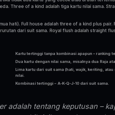
da. Three of a kind adalah tiga kartu nilai sama. Stra
mua hati). Full house adalah three of a kind plus pair.
erurutan dari suit sama. Royal flush adalah straight flu
Kartu tertinggi tanpa kombinasi apapun – ranking 
Dua kartu dengan nilai sama, misalnya dua Raja at
Lima kartu dari suit sama (hati, wajik, keriting, a
nilai.
Kombinasi tertinggi – A-K-Q-J-10 dari suit sama.
er adalah tentang keputusan – ka