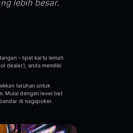
g lebih besar.
angan – lipat kartu lemah
ol dealer), anda memiliki
naikkan taruhan untuk
n. Mulai dengan level bet
 bandar di nagapoker.