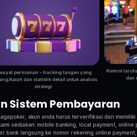
Kontrol taruh
wayat permainan – tracking tangan yang
dan 
ng/kalah dan statistik detail untuk analisis
strategi
dan Sistem Pembayaran
gapoker, akun anda harus terverifikasi dan memiliki 
ami sediakan: mobile banking, local payment, online 
fer bank langsung ke nomor rekening online payment, 