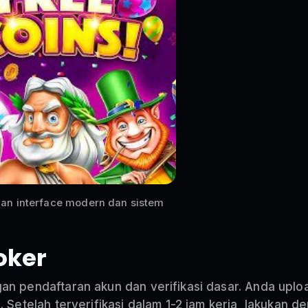
gan interface modern dan sistem
oker
n pendaftaran akun dan verifikasi dasar. Anda uplo
Setelah terverifikasi dalam 1-2 jam kerja, lakukan de