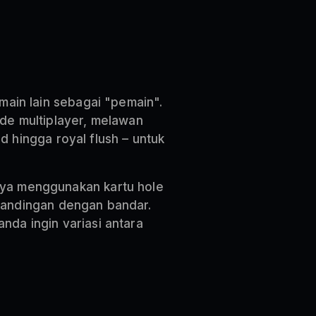
ain lain sebagai "pemain".
de multiplayer, melawan
d hingga royal flush – untuk
ya menggunakan kartu hole
rbandingan dengan bandar.
nda ingin variasi antara