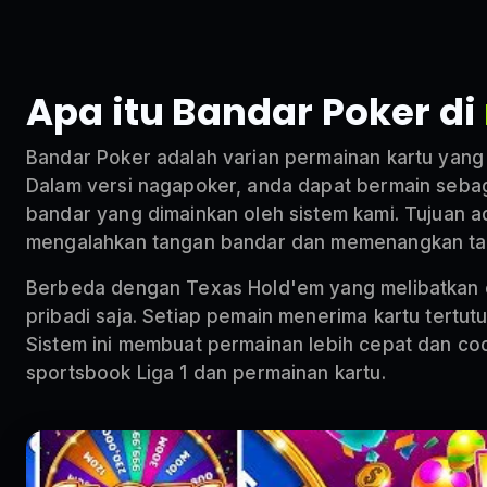
Apa itu Bandar Poker di
Bandar Poker adalah varian permainan kartu yang
Dalam versi nagapoker, anda dapat bermain seba
bandar yang dimainkan oleh sistem kami. Tujuan ad
mengalahkan tangan bandar dan memenangkan ta
Berbeda dengan Texas Hold'em yang melibatkan 
pribadi saja. Setiap pemain menerima kartu tertu
Sistem ini membuat permainan lebih cepat dan coco
sportsbook Liga 1 dan permainan kartu.