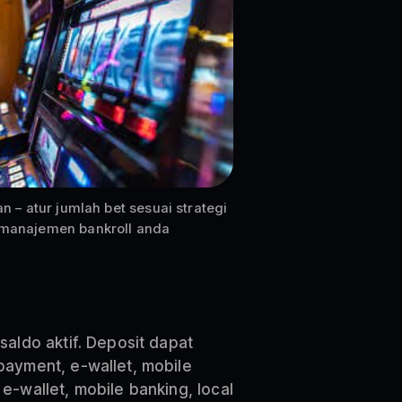
an – atur jumlah bet sesuai strategi
manajemen bankroll anda
saldo aktif. Deposit dapat
payment, e-wallet, mobile
e-wallet, mobile banking, local