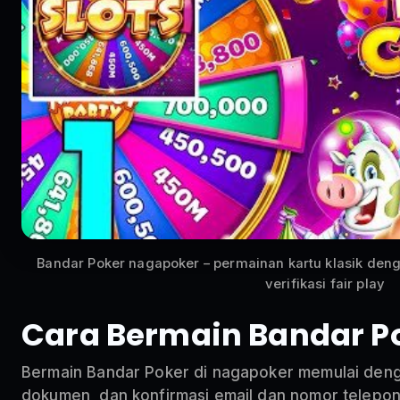
Bandar Poker nagapoker – permainan kartu klasik den
verifikasi fair play
Cara Bermain Bandar P
Bermain Bandar Poker di nagapoker memulai denga
dokumen, dan konfirmasi email dan nomor telepon. 